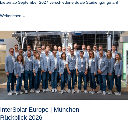
bieten ab September 2027 verschiedene duale Studiengänge an!
Weiterlesen »
InterSolar
Europe
|
München
Rückblick
2026
InterSolar Europe | München
Rückblick 2026