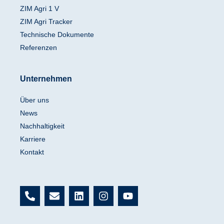
ZIM Agri 1 V
ZIM Agri Tracker
Technische Dokumente
Referenzen
Unternehmen
Über uns
News
Nachhaltigkeit
Karriere
Kontakt
P
E
L
I
Y
h
n
i
n
o
o
v
n
s
u
n
e
k
t
t