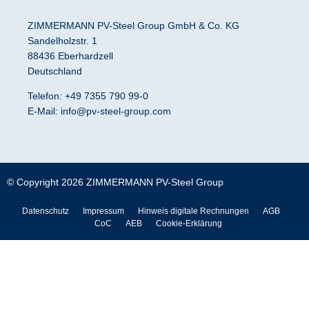
e
l
e
a
u
-
o
d
g
b
ZIMMERMANN PV-Steel Group GmbH & Co. KG
a
p
i
r
e
Sandelholzstr. 1
l
e
n
a
88436 Eberhardzell
t
m
Deutschland
Telefon: +49 7355 790 99-0
E-Mail:
info@pv-steel-group.com
© Copyright 2026
ZIMMERMANN PV-Steel Group
Datenschutz
Impressum
Hinweis digitale Rechnungen
AGB
CoC
AEB
Cookie-Erklärung