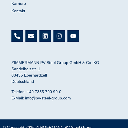
Karriere
Kontakt
P
E
L
I
Y
h
n
i
n
o
o
v
n
s
u
n
e
k
t
t
e
l
e
a
u
-
o
d
g
b
ZIMMERMANN PV-Steel Group GmbH & Co. KG
a
p
i
r
e
Sandelholzstr. 1
l
e
n
a
88436 Eberhardzell
t
m
Deutschland
Telefon: +49 7355 790 99-0
E-Mail:
info@pv-steel-group.com
© Copyright 2026
ZIMMERMANN PV-Steel Group